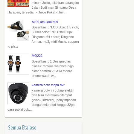
minum Juice, silahkan datang ke
Jalan Sudirman Simpang Desa
Harapan, tersedia : - Juice Pokat - Jui...
Ak09 atau Aoke09
Spesifikasi : "LCD Size: 1.5 inch,
65000 color; PX: 128×160px
Ringtone: 64 chord; Ringtone
format: mp3, midi Music: support
to pla...
MQ222
Spesifikasi : 1.Designed as
classic famous watches,high
clear camera 2.GSM mobile
phone watch w...
kamera cctv tanpa dvr
kamera cctv ini cukup efektif
dan bisa merekam ditempat
gelap ( infrared ) penyimpanan
dengan micro sd hingga 32gb
cara pakai cuk...
Semua Etalase