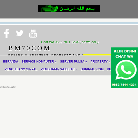
Chat WA 0852 7811 1234 ( no wa call )
BM70COM
PREFER @ BUSINESS, PROPERTY AND TECHNOLOGY
cari
BERANDA
SERVICE KOMPUTER
»
SERVER PULSA
»
PROPERTY
»
CCTV
GPS
PENGHILANG SINYAL
PEMBUATAN WEBSITE
»
DURIRIAU.COM
KULINER-JUICE
Info Baru Klik Gambar