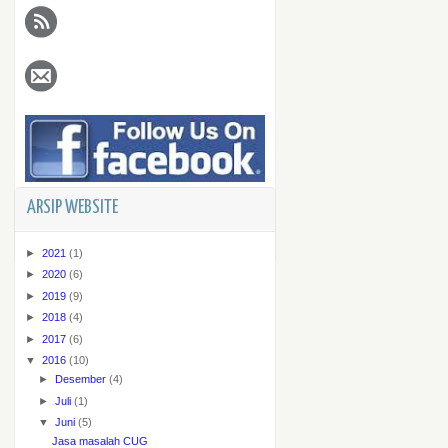
ARSIP WEBSITE
►
2021
(1)
►
2020
(6)
►
2019
(9)
►
2018
(4)
►
2017
(6)
▼
2016
(10)
►
Desember
(4)
►
Juli
(1)
▼
Juni
(5)
Jasa masalah CUG