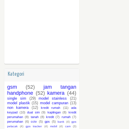
Kategori
gsm
(52)
jam tangan
handphone
(52)
kamera
(44)
single sim
(29)
model stainless
(21)
model plastik
(15)
model campuran
(13)
non kamera
(12)
kredit rumah
(11)
ada
keypad
(10)
dual sim
(9)
kaplingan
(8)
kredit
perumahan
(8)
tanah
(8)
kredit
(7)
rumah
(7)
perumahan
(6)
cctv
(5)
gps
(5)
bank
(4)
gps
pelacak
(4)
gps tracker
(4)
mobil
(4)
cam
(3)