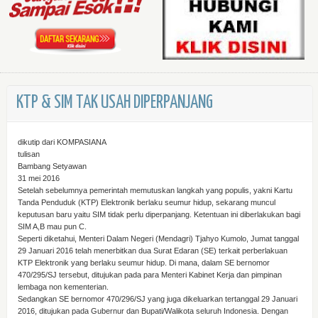
KTP & SIM TAK USAH DIPERPANJANG
dikutip dari KOMPASIANA
tulisan
Bambang Setyawan
31 mei 2016
Setelah sebelumnya pemerintah memutuskan langkah yang populis, yakni Kartu
Tanda Penduduk (KTP) Elektronik berlaku seumur hidup, sekarang muncul
keputusan baru yaitu SIM tidak perlu diperpanjang. Ketentuan ini diberlakukan bagi
SIM A,B mau pun C.
Seperti diketahui, Menteri Dalam Negeri (Mendagri) Tjahyo Kumolo, Jumat tanggal
29 Januari 2016 telah menerbitkan dua Surat Edaran (SE) terkait perberlakuan
KTP Elektronik yang berlaku seumur hidup. Di mana, dalam SE bernomor
470/295/SJ tersebut, ditujukan pada para Menteri Kabinet Kerja dan pimpinan
lembaga non kementerian.
Sedangkan SE bernomor 470/296/SJ yang juga dikeluarkan tertanggal 29 Januari
2016, ditujukan pada Gubernur dan Bupati/Walikota seluruh Indonesia. Dengan