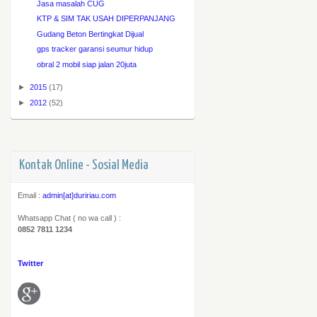
Jasa masalah CUG
KTP & SIM TAK USAH DIPERPANJANG
Gudang Beton Bertingkat Dijual
gps tracker garansi seumur hidup
obral 2 mobil siap jalan 20juta
►
2015
(17)
►
2012
(52)
Kontak Online - Sosial Media
Email :
admin[at]duririau.com
Whatsapp Chat ( no wa call ) :
0852 7811 1234
Twitter