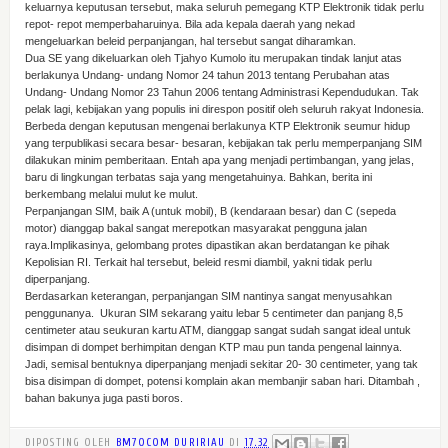
keluarnya keputusan tersebut, maka seluruh pemegang KTP Elektronik tidak perlu
repot- repot memperbaharuinya. Bila ada kepala daerah yang nekad
mengeluarkan beleid perpanjangan, hal tersebut sangat diharamkan.
Dua SE yang dikeluarkan oleh Tjahyo Kumolo itu merupakan tindak lanjut atas
berlakunya Undang- undang Nomor 24 tahun 2013 tentang Perubahan atas
Undang- Undang Nomor 23 Tahun 2006 tentang Administrasi Kependudukan. Tak
pelak lagi, kebijakan yang populis ini direspon positif oleh seluruh rakyat Indonesia.
Berbeda dengan keputusan mengenai berlakunya KTP Elektronik seumur hidup
yang terpublikasi secara besar- besaran, kebijakan tak perlu memperpanjang SIM
dilakukan minim pemberitaan. Entah apa yang menjadi pertimbangan, yang jelas,
baru di lingkungan terbatas saja yang mengetahuinya. Bahkan, berita ini
berkembang melalui mulut ke mulut.
Perpanjangan SIM, baik A (untuk mobil), B (kendaraan besar) dan C (sepeda
motor) dianggap bakal sangat merepotkan masyarakat pengguna jalan
raya.Implikasinya, gelombang protes dipastikan akan berdatangan ke pihak
Kepolisian RI. Terkait hal tersebut, beleid resmi diambil, yakni tidak perlu
diperpanjang.
Berdasarkan keterangan, perpanjangan SIM nantinya sangat menyusahkan
penggunanya. Ukuran SIM sekarang yaitu lebar 5 centimeter dan panjang 8,5
centimeter atau seukuran kartu ATM, dianggap sangat sudah sangat ideal untuk
disimpan di dompet berhimpitan dengan KTP mau pun tanda pengenal lainnya.
Jadi, semisal bentuknya diperpanjang menjadi sekitar 20- 30 centimeter, yang tak
bisa disimpan di dompet, potensi komplain akan membanjir saban hari. Ditambah ,
bahan bakunya juga pasti boros.
DIPOSTING OLEH
BM70COM DURIRIAU
DI
17.32