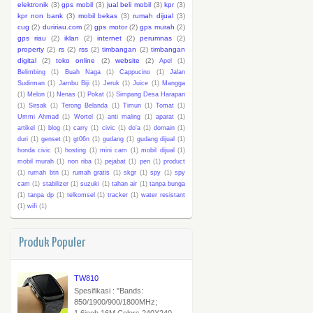
elektronik
(3)
gps mobil
(3)
jual beli mobil
(3)
kpr
(3)
kpr non bank
(3)
mobil bekas
(3)
rumah dijual
(3)
cug
(2)
duririau.com
(2)
gps motor
(2)
gps murah
(2)
gps riau
(2)
iklan
(2)
internet
(2)
perumnas
(2)
property
(2)
rs
(2)
rss
(2)
timbangan
(2)
timbangan
digital
(2)
toko online
(2)
website
(2)
Apel
(1)
Belimbing
(1)
Buah Naga
(1)
Cappucino
(1)
Jalan
Sudirman
(1)
Jambu Biji
(1)
Jeruk
(1)
Juice
(1)
Mangga
(1)
Melon
(1)
Nenas
(1)
Pokat
(1)
Simpang Desa Harapan
(1)
Sirsak
(1)
Terong Belanda
(1)
Timun
(1)
Tomat
(1)
Ummi Ahmad
(1)
Wortel
(1)
anti maling
(1)
aparat
(1)
artikel
(1)
blog
(1)
carry
(1)
civic
(1)
do'a
(1)
domain
(1)
duri
(1)
genset
(1)
gt06n
(1)
gudang
(1)
gudang dijual
(1)
honda civic
(1)
hosting
(1)
mini cam
(1)
mobil dijual
(1)
mobil murah
(1)
non riba
(1)
pejabat
(1)
pen
(1)
product
(1)
rumah btn
(1)
rumah gratis
(1)
skgr
(1)
spy
(1)
spy
cam
(1)
stabilizer
(1)
suzuki
(1)
tahan air
(1)
tanpa bunga
(1)
tanpa dp
(1)
telkomsel
(1)
tracker
(1)
water resistant
(1)
wifi
(1)
Produk Populer
TW810
Spesifikasi : "Bands:
850/1900/900/1800MHz;