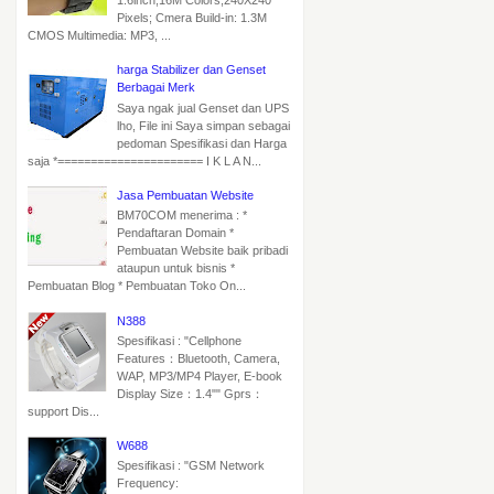
1.6inch,16M Colors,240X240
Pixels; Cmera Build-in: 1.3M
CMOS Multimedia: MP3, ...
harga Stabilizer dan Genset
Berbagai Merk
Saya ngak jual Genset dan UPS
lho, File ini Saya simpan sebagai
pedoman Spesifikasi dan Harga
saja *====================== I K L A N...
Jasa Pembuatan Website
BM70COM menerima : *
Pendaftaran Domain *
Pembuatan Website baik pribadi
ataupun untuk bisnis *
Pembuatan Blog * Pembuatan Toko On...
N388
Spesifikasi : "Cellphone
Features：Bluetooth, Camera,
WAP, MP3/MP4 Player, E-book
Display Size：1.4"" Gprs：
support Dis...
W688
Spesifikasi : "GSM Network
Frequency: