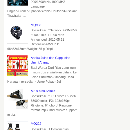
900/1800MHz/1900MHZ
Language:
English/French/Spanish/Arabic/Deutsch/Russian/
Thai/Italian ...
MQ988
Spesifikasi : "Network: GSM 850
/ 900 / 1800 / 1900 MHz
Announced: 2010.05.31
Dimensions/W*D*H:
68×52×18mm Weight: 85 g Displ...
Aneka Juice dan Cappucino
Ummi Ahmad
Bagi Warga Duri Riau yang ingin
minum Juice, silahkan datang ke
Jalan Sudirman Simpang Desa
Harapan, tersedia : - Juice Pokat - Jui...
Ak09 atau Aoke09
Spesifikasi : "LCD Size: 1.5 inch,
65000 color; PX: 128×160px
Ringtone: 64 chord; Ringtone
format: mp3, midi Music: support
to pla...
MQ222
Spesifikasi : 1.Designed as