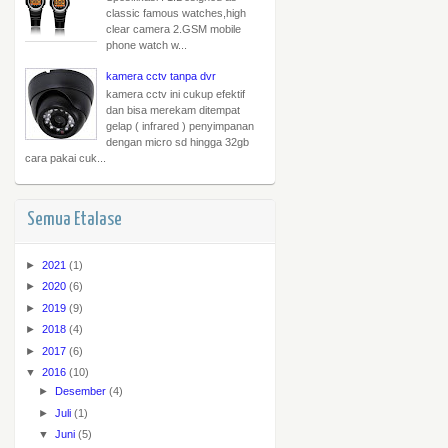
classic famous watches,high
clear camera 2.GSM mobile
phone watch w...
kamera cctv tanpa dvr
kamera cctv ini cukup efektif
dan bisa merekam ditempat
gelap ( infrared ) penyimpanan
dengan micro sd hingga 32gb
cara pakai cuk...
Semua Etalase
►
2021
(1)
►
2020
(6)
►
2019
(9)
►
2018
(4)
►
2017
(6)
▼
2016
(10)
►
Desember
(4)
►
Juli
(1)
▼
Juni
(5)