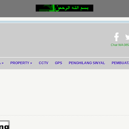
Chat WA 0852
A
»
PROPERTY
»
CCTV
GPS
PENGHILANG SINYAL
PEMBUAT