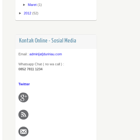
►
Maret
(1)
►
2012
(52)
Kontak Online - Sosial Media
Email :
admin[at]duririau.com
Whatsapp Chat ( no wa call ) :
0852 7811 1234
Twitter