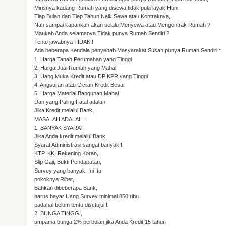
Mirisnya kadang Rumah yang disewa tidak pula layak Huni.
Tiap Bulan dan Tiap Tahun Naik Sewa atau Kontraknya,
Nah sampai kapankah akan selalu Menyewa atau Mengontrak Rumah ?
Maukah Anda selamanya Tidak punya Rumah Sendiri ?
Tentu jawabnya TIDAK !
Ada beberapa Kendala penyebab Masyarakat Susah punya Rumah Sendiri :
1. Harga Tanah Perumahan yang Tinggi
2. Harga Jual Rumah yang Mahal
3. Uang Muka Kredit atau DP KPR yang Tinggi
4. Angsuran atau Cicilan Kredit Besar
5. Harga Material Bangunan Mahal
Dan yang Paling Fatal adalah
Jika Kredit melalui Bank,
MASALAH ADALAH :
1. BANYAK SYARAT
Jika Anda kredit melalui Bank,
Syarat Administrasi sangat banyak !
KTP, KK, Rekening Koran,
Slip Gaji, Bukti Pendapatan,
Survey yang banyak, Ini Itu
pokoknya Ribet,
Bahkan dibeberapa Bank,
harus bayar Uang Survey minimal 850 ribu
padahal belum tentu disetujui !
2. BUNGA TINGGI,
umpama bunga 2% perbulan jika Anda Kredit 15 tahun