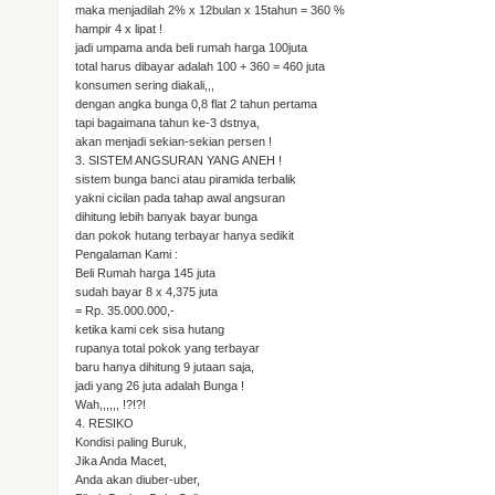
maka menjadilah 2% x 12bulan x 15tahun = 360 %
hampir 4 x lipat !
jadi umpama anda beli rumah harga 100juta
total harus dibayar adalah 100 + 360 = 460 juta
konsumen sering diakali,,,
dengan angka bunga 0,8 flat 2 tahun pertama
tapi bagaimana tahun ke-3 dstnya,
akan menjadi sekian-sekian persen !
3. SISTEM ANGSURAN YANG ANEH !
sistem bunga banci atau piramida terbalik
yakni cicilan pada tahap awal angsuran
dihitung lebih banyak bayar bunga
dan pokok hutang terbayar hanya sedikit
Pengalaman Kami :
Beli Rumah harga 145 juta
sudah bayar 8 x 4,375 juta
= Rp. 35.000.000,-
ketika kami cek sisa hutang
rupanya total pokok yang terbayar
baru hanya dihitung 9 jutaan saja,
jadi yang 26 juta adalah Bunga !
Wah,,,,,, !?!?!
4. RESIKO
Kondisi paling Buruk,
Jika Anda Macet,
Anda akan diuber-uber,