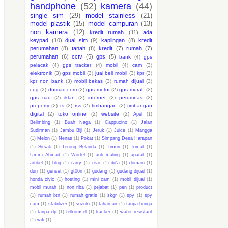
handphone
(52)
kamera
(44)
single sim
(29)
model stainless
(21)
model plastik
(15)
model campuran
(13)
non kamera
(12)
kredit rumah
(11)
ada
keypad
(10)
dual sim
(9)
kaplingan
(8)
kredit
perumahan
(8)
tanah
(8)
kredit
(7)
rumah
(7)
perumahan
(6)
cctv
(5)
gps
(5)
bank
(4)
gps
pelacak
(4)
gps tracker
(4)
mobil
(4)
cam
(3)
elektronik
(3)
gps mobil
(3)
jual beli mobil
(3)
kpr
(3)
kpr non bank
(3)
mobil bekas
(3)
rumah dijual
(3)
cug
(2)
duririau.com
(2)
gps motor
(2)
gps murah
(2)
gps riau
(2)
iklan
(2)
internet
(2)
perumnas
(2)
property
(2)
rs
(2)
rss
(2)
timbangan
(2)
timbangan
digital
(2)
toko online
(2)
website
(2)
Apel
(1)
Belimbing
(1)
Buah Naga
(1)
Cappucino
(1)
Jalan
Sudirman
(1)
Jambu Biji
(1)
Jeruk
(1)
Juice
(1)
Mangga
(1)
Melon
(1)
Nenas
(1)
Pokat
(1)
Simpang Desa Harapan
(1)
Sirsak
(1)
Terong Belanda
(1)
Timun
(1)
Tomat
(1)
Ummi Ahmad
(1)
Wortel
(1)
anti maling
(1)
aparat
(1)
artikel
(1)
blog
(1)
carry
(1)
civic
(1)
do'a
(1)
domain
(1)
duri
(1)
genset
(1)
gt06n
(1)
gudang
(1)
gudang dijual
(1)
honda civic
(1)
hosting
(1)
mini cam
(1)
mobil dijual
(1)
mobil murah
(1)
non riba
(1)
pejabat
(1)
pen
(1)
product
(1)
rumah btn
(1)
rumah gratis
(1)
skgr
(1)
spy
(1)
spy
cam
(1)
stabilizer
(1)
suzuki
(1)
tahan air
(1)
tanpa bunga
(1)
tanpa dp
(1)
telkomsel
(1)
tracker
(1)
water resistant
(1)
wifi
(1)