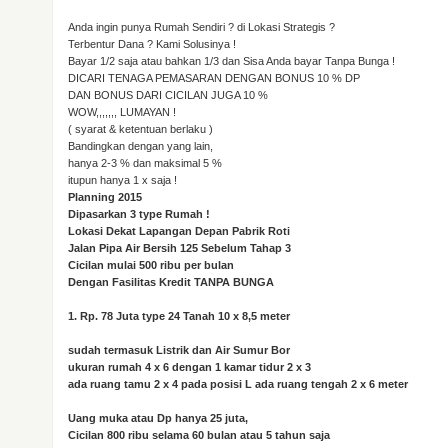
Anda ingin punya Rumah Sendiri ? di Lokasi Strategis ?
Terbentur Dana ? Kami Solusinya !
Bayar 1/2 saja atau bahkan 1/3 dan Sisa Anda bayar Tanpa Bunga !
DICARI TENAGA PEMASARAN DENGAN BONUS 10 % DP
DAN BONUS DARI CICILAN JUGA 10 %
WOW,,,,,,, LUMAYAN !
( syarat & ketentuan berlaku )
Bandingkan dengan yang lain,
hanya 2-3 % dan maksimal 5 %
itupun hanya 1 x saja !
Planning 2015
Dipasarkan 3 type Rumah !
Lokasi Dekat Lapangan Depan Pabrik Roti
Jalan Pipa Air Bersih 125 Sebelum Tahap 3
Cicilan mulai 500 ribu per bulan
Dengan Fasilitas Kredit TANPA BUNGA
1. Rp. 78 Juta type 24 Tanah 10 x 8,5 meter
sudah termasuk Listrik dan Air Sumur Bor
ukuran rumah 4 x 6 dengan 1 kamar tidur 2 x 3
ada ruang tamu 2 x 4 pada posisi L ada ruang tengah 2 x 6 meter
Uang muka atau Dp hanya 25 juta,
Cicilan 800 ribu selama 60 bulan atau 5 tahun saja