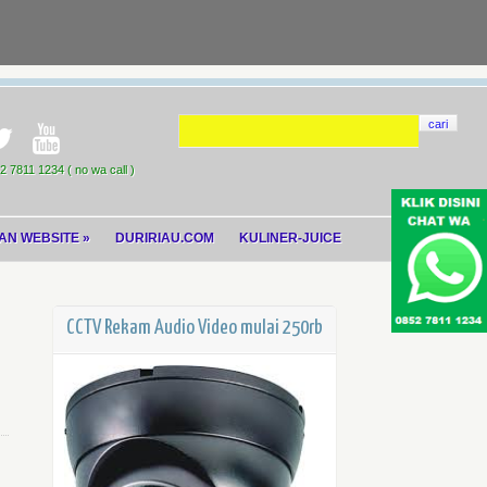
cari
 7811 1234 ( no wa call )
AN WEBSITE
»
DURIRIAU.COM
KULINER-JUICE
CCTV Rekam Audio Video mulai 250rb