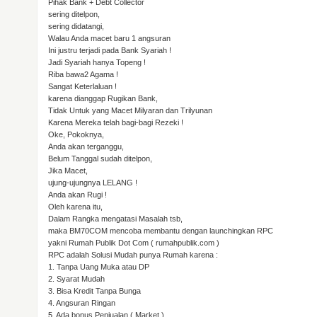
Pihak Bank + Debt Collector
sering ditelpon,
sering didatangi,
Walau Anda macet baru 1 angsuran
Ini justru terjadi pada Bank Syariah !
Jadi Syariah hanya Topeng !
Riba bawa2 Agama !
Sangat Keterlaluan !
karena dianggap Rugikan Bank,
Tidak Untuk yang Macet Milyaran dan Trilyunan
Karena Mereka telah bagi-bagi Rezeki !
Oke, Pokoknya,
Anda akan terganggu,
Belum Tanggal sudah ditelpon,
Jika Macet,
ujung-ujungnya LELANG !
Anda akan Rugi !
Oleh karena itu,
Dalam Rangka mengatasi Masalah tsb,
maka BM70COM mencoba membantu dengan launchingkan RPC
yakni Rumah Publik Dot Com ( rumahpublik.com )
RPC adalah Solusi Mudah punya Rumah karena :
1. Tanpa Uang Muka atau DP
2. Syarat Mudah
3. Bisa Kredit Tanpa Bunga
4. Angsuran Ringan
5. Ada bonus Penjualan ( Market )