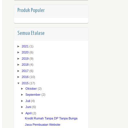
Produk Populer
Semua Etalase
►
2021
(1)
►
2020
(6)
►
2019
(9)
►
2018
(4)
►
2017
(6)
►
2016
(10)
▼
2015
(17)
►
Oktober
(2)
►
September
(2)
►
Juli
(4)
►
Juni
(6)
▼
April
(2)
Kredit Rumah Tanpa DP Tanpa Bunga
Jasa Pembuatan Website