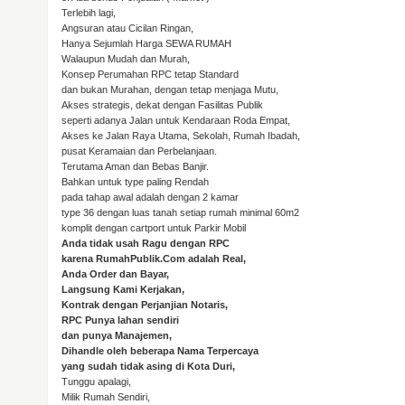
Terlebih lagi,
Angsuran atau Cicilan Ringan,
Hanya Sejumlah Harga SEWA RUMAH
Walaupun Mudah dan Murah,
Konsep Perumahan RPC tetap Standard
dan bukan Murahan, dengan tetap menjaga Mutu,
Akses strategis, dekat dengan Fasilitas Publik
seperti adanya Jalan untuk Kendaraan Roda Empat,
Akses ke Jalan Raya Utama, Sekolah, Rumah Ibadah,
pusat Keramaian dan Perbelanjaan.
Terutama Aman dan Bebas Banjir.
Bahkan untuk type paling Rendah
pada tahap awal adalah dengan 2 kamar
type 36 dengan luas tanah setiap rumah minimal 60m2
komplit dengan cartport untuk Parkir Mobil
Anda tidak usah Ragu dengan RPC
karena RumahPublik.Com adalah Real,
Anda Order dan Bayar,
Langsung Kami Kerjakan,
Kontrak dengan Perjanjian Notaris,
RPC Punya lahan sendiri
dan punya Manajemen,
Dihandle oleh beberapa Nama Terpercaya
yang sudah tidak asing di Kota Duri,
Tunggu apalagi,
Milik Rumah Sendiri,