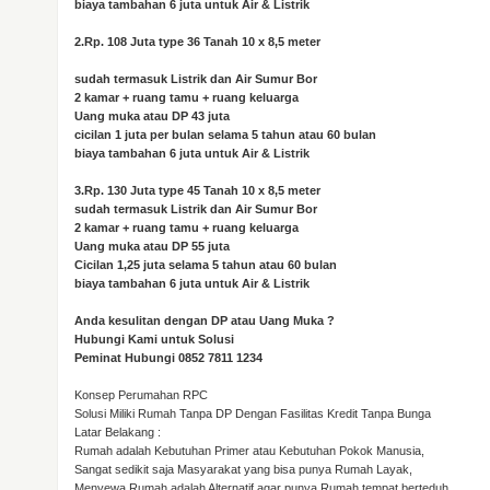
biaya tambahan 6 juta untuk Air & Listrik
2.Rp. 108 Juta type 36 Tanah 10 x 8,5 meter
sudah termasuk Listrik dan Air Sumur Bor
2 kamar + ruang tamu + ruang keluarga
Uang muka atau DP 43 juta
cicilan 1 juta per bulan selama 5 tahun atau 60 bulan
biaya tambahan 6 juta untuk Air & Listrik
3.Rp. 130 Juta type 45 Tanah 10 x 8,5 meter
sudah termasuk Listrik dan Air Sumur Bor
2 kamar + ruang tamu + ruang keluarga
Uang muka atau DP 55 juta
Cicilan 1,25 juta selama 5 tahun atau 60 bulan
biaya tambahan 6 juta untuk Air & Listrik
Anda kesulitan dengan DP atau Uang Muka ?
Hubungi Kami untuk Solusi
Peminat Hubungi 0852 7811 1234
Konsep Perumahan RPC
Solusi Miliki Rumah Tanpa DP Dengan Fasilitas Kredit Tanpa Bunga
Latar Belakang :
Rumah adalah Kebutuhan Primer atau Kebutuhan Pokok Manusia,
Sangat sedikit saja Masyarakat yang bisa punya Rumah Layak,
Menyewa Rumah adalah Alternatif agar punya Rumah tempat berteduh,