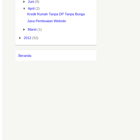
►
Juni
(6)
▼
April
(2)
Kredit Rumah Tanpa DP Tanpa Bunga
Jasa Pembuatan Website
►
Maret
(1)
►
2012
(52)
Beranda