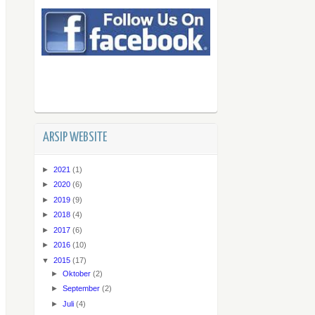
ARSIP WEBSITE
►
2021
(1)
►
2020
(6)
►
2019
(9)
►
2018
(4)
►
2017
(6)
►
2016
(10)
▼
2015
(17)
►
Oktober
(2)
►
September
(2)
►
Juli
(4)