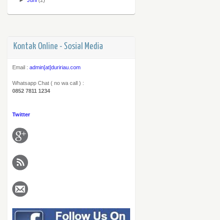
►
Juni
(2)
Kontak Online - Sosial Media
Email :
admin[at]duririau.com
Whatsapp Chat ( no wa call ) :
0852 7811 1234
Twitter