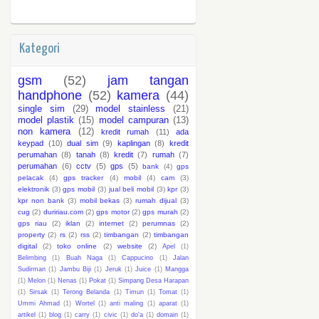
Kategori
gsm
(52)
jam tangan
handphone
(52)
kamera
(44)
single sim
(29)
model stainless
(21)
model plastik
(15)
model campuran
(13)
non kamera
(12)
kredit rumah
(11)
ada
keypad
(10)
dual sim
(9)
kaplingan
(8)
kredit
perumahan
(8)
tanah
(8)
kredit
(7)
rumah
(7)
perumahan
(6)
cctv
(5)
gps
(5)
bank
(4)
gps
pelacak
(4)
gps tracker
(4)
mobil
(4)
cam
(3)
elektronik
(3)
gps mobil
(3)
jual beli mobil
(3)
kpr
(3)
kpr non bank
(3)
mobil bekas
(3)
rumah dijual
(3)
cug
(2)
duririau.com
(2)
gps motor
(2)
gps murah
(2)
gps riau
(2)
iklan
(2)
internet
(2)
perumnas
(2)
property
(2)
rs
(2)
rss
(2)
timbangan
(2)
timbangan
digital
(2)
toko online
(2)
website
(2)
Apel
(1)
Belimbing
(1)
Buah Naga
(1)
Cappucino
(1)
Jalan
Sudirman
(1)
Jambu Biji
(1)
Jeruk
(1)
Juice
(1)
Mangga
(1)
Melon
(1)
Nenas
(1)
Pokat
(1)
Simpang Desa Harapan
(1)
Sirsak
(1)
Terong Belanda
(1)
Timun
(1)
Tomat
(1)
Ummi Ahmad
(1)
Wortel
(1)
anti maling
(1)
aparat
(1)
artikel
(1)
blog
(1)
carry
(1)
civic
(1)
do'a
(1)
domain
(1)