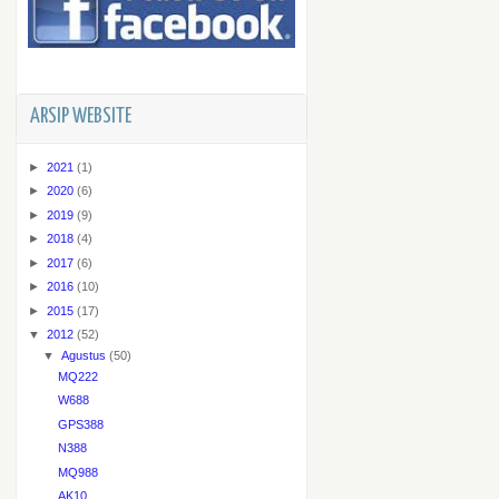
ARSIP WEBSITE
►
2021
(1)
►
2020
(6)
►
2019
(9)
►
2018
(4)
►
2017
(6)
►
2016
(10)
►
2015
(17)
▼
2012
(52)
▼
Agustus
(50)
MQ222
W688
GPS388
N388
MQ988
AK10