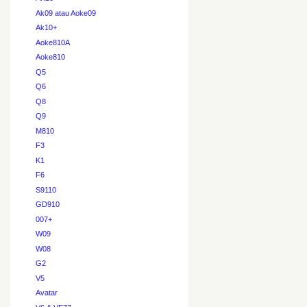
Ak09 atau Aoke09
Ak10+
Aoke810A
Aoke810
Q5
Q6
Q8
Q9
M810
F3
K1
F6
S9110
GD910
007+
W09
W08
G2
V5
Avatar