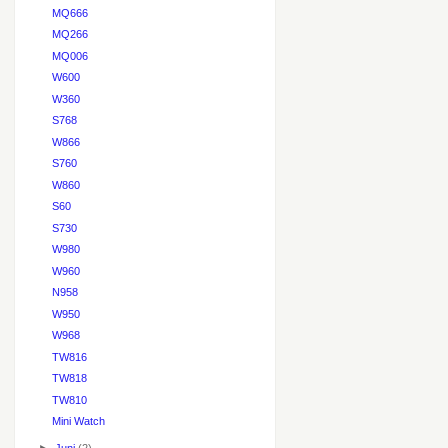
MQ666
MQ266
MQ006
W600
W360
S768
W866
S760
W860
S60
S730
W980
W960
N958
W950
W968
TW816
TW818
TW810
Mini Watch