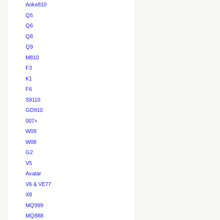
Aoke810
Q5
Q6
Q8
Q9
M810
F3
K1
F6
S9110
GD910
007+
W09
W08
G2
V5
Avatar
V6 & VE77
X8
MQ999
MQ888