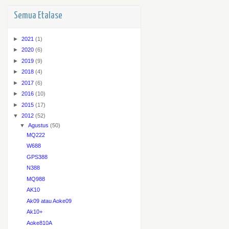
Semua Etalase
►
2021
(1)
►
2020
(6)
►
2019
(9)
►
2018
(4)
►
2017
(6)
►
2016
(10)
►
2015
(17)
▼
2012
(52)
▼
Agustus
(50)
MQ222
W688
GPS388
N388
MQ988
AK10
Ak09 atau Aoke09
Ak10+
Aoke810A