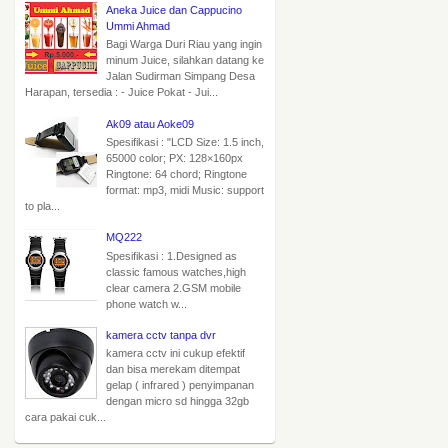
Aneka Juice dan Cappucino
Ummi Ahmad
Bagi Warga Duri Riau yang ingin
minum Juice, silahkan datang ke
Jalan Sudirman Simpang Desa
Harapan, tersedia : - Juice Pokat - Jui...
Ak09 atau Aoke09
Spesifikasi : "LCD Size: 1.5 inch,
65000 color; PX: 128×160px
Ringtone: 64 chord; Ringtone
format: mp3, midi Music: support
to pla...
MQ222
Spesifikasi : 1.Designed as
classic famous watches,high
clear camera 2.GSM mobile
phone watch w...
kamera cctv tanpa dvr
kamera cctv ini cukup efektif
dan bisa merekam ditempat
gelap ( infrared ) penyimpanan
dengan micro sd hingga 32gb
cara pakai cuk...