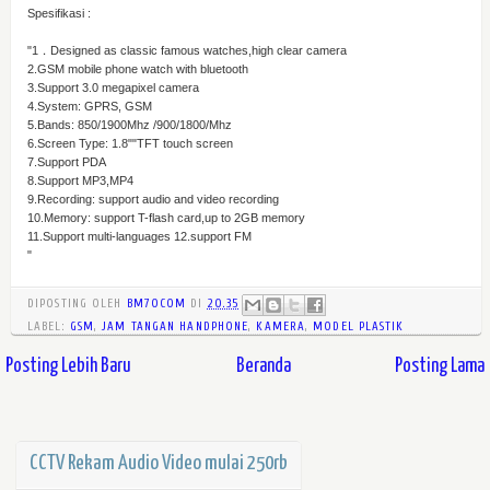
Spesifikasi :
"1．Designed as classic famous watches,high clear camera
2.GSM mobile phone watch with bluetooth
3.Support 3.0 megapixel camera
4.System: GPRS, GSM
5.Bands: 850/1900Mhz /900/1800/Mhz
6.Screen Type: 1.8""TFT touch screen
7.Support PDA
8.Support MP3,MP4
9.Recording: support audio and video recording
10.Memory: support T-flash card,up to 2GB memory
11.Support multi-languages 12.support FM
"
DIPOSTING OLEH
BM70COM
DI
20.35
LABEL:
GSM
,
JAM TANGAN HANDPHONE
,
KAMERA
,
MODEL PLASTIK
Posting Lebih Baru
Beranda
Posting Lama
CCTV Rekam Audio Video mulai 250rb