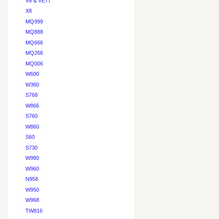
V6 & VE77
X8
MQ999
MQ888
MQ666
MQ266
MQ006
W600
W360
S768
W866
S760
W860
S60
S730
W980
W960
N958
W950
W968
TW816