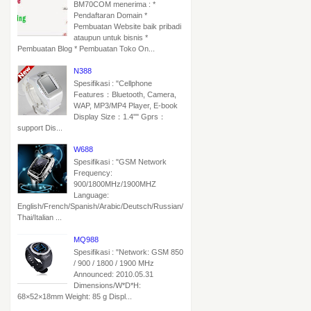
BM70COM menerima : *
Pendaftaran Domain *
Pembuatan Website baik pribadi
ataupun untuk bisnis *
Pembuatan Blog * Pembuatan Toko On...
N388
Spesifikasi : "Cellphone
Features：Bluetooth, Camera,
WAP, MP3/MP4 Player, E-book
Display Size：1.4"" Gprs：
support Dis...
W688
Spesifikasi : "GSM Network
Frequency:
900/1800MHz/1900MHZ
Language:
English/French/Spanish/Arabic/Deutsch/Russian/
Thai/Italian ...
MQ988
Spesifikasi : "Network: GSM 850
/ 900 / 1800 / 1900 MHz
Announced: 2010.05.31
Dimensions/W*D*H:
68×52×18mm Weight: 85 g Displ...