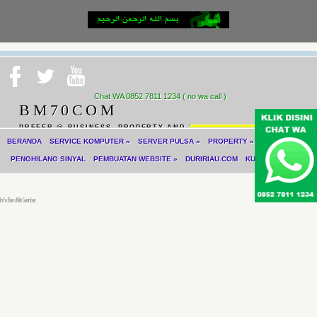
Chat WA 0852 7811 1234 ( no wa call )
BM70COM
PREFER @ BUSINESS, PROPERTY AND TECHNOLOGY
cari
BERANDA
SERVICE KOMPUTER
»
SERVER PULSA
»
PROPERTY
»
CCTV
GPS
PENGHILANG SINYAL
PEMBUATAN WEBSITE
»
DURIRIAU.COM
KULINER-JUICE
Info Baru Klik Gambar