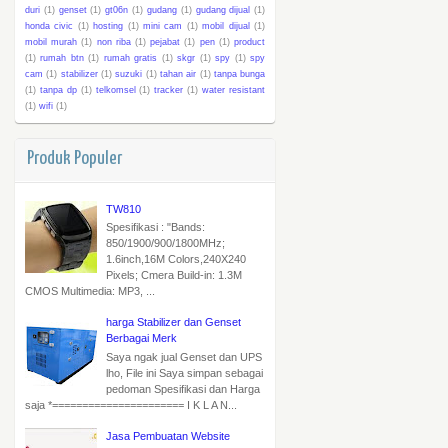
duri
(1)
genset
(1)
gt06n
(1)
gudang
(1)
gudang dijual
(1)
honda civic
(1)
hosting
(1)
mini cam
(1)
mobil dijual
(1)
mobil murah
(1)
non riba
(1)
pejabat
(1)
pen
(1)
product
(1)
rumah btn
(1)
rumah gratis
(1)
skgr
(1)
spy
(1)
spy
cam
(1)
stabilizer
(1)
suzuki
(1)
tahan air
(1)
tanpa bunga
(1)
tanpa dp
(1)
telkomsel
(1)
tracker
(1)
water resistant
(1)
wifi
(1)
Produk Populer
TW810
Spesifikasi : "Bands:
850/1900/900/1800MHz;
1.6inch,16M Colors,240X240
Pixels; Cmera Build-in: 1.3M
CMOS Multimedia: MP3, ...
harga Stabilizer dan Genset
Berbagai Merk
Saya ngak jual Genset dan UPS
lho, File ini Saya simpan sebagai
pedoman Spesifikasi dan Harga
saja *====================== I K L A N...
Jasa Pembuatan Website